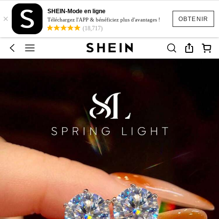
SHEIN-Mode en ligne
×
OBTENIR
Téléchargez l'APP & bénéficiez plus d'avantages !
(18,717)