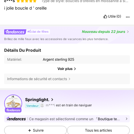
c***5
Type de style: Boucles d'oreilles en moissanite à six griffes / Couleur: Argent / Taille: 0,1 ct
i
jolie
boucle
d
'
oreille
Utile
(0)
Nouveau
depuis 22 jours
#Éclat de fêtes
Brillez de mille feux avec les accessoires de vacances les plus tendance.
Détails Du Produit
Matériel:
Argent sterling 925
Voir plus
Informations de sécurité et contacts
83K Suiveurs
4,77
Springlight.
m***l
est en train de naviguer
83K Suiveurs
4,77
Vendeur
83K Suiveurs
4,77
Ce magasin est sélectionné comme un
「Boutique tendance」
83K Suiveurs
4,77
Suivre
Tous les articles