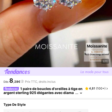
1/11
8
,28€
Prix TTC, droits inclus
Dès
1 paire de boucles d'oreilles à tige en
4,81
(
100+
)
argent sterling 925 élégantes avec diama
nts moissanite ronds de 0,1 ct à 2 ct, coule
ur D, monture 6 griffes. Cadeau de luxe pour u
n anniversaire ou des fiançailles
Type De Style