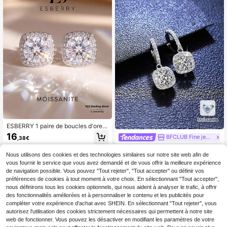
ESBERRY 1 paire de boucles d'oreill
es clous en diamant moissanite de
16
BFCLUB Fine jewelry
,38€
0,5 carat, en argent sterling 925, co
2 pièces Boucles d'oreilles clous en
nvenant aux femmes. Peut être utili
argent sterling 925 polyvalentes de
sé comme boucles d'oreilles de mar
Nous utilisons des cookies et des technologies similaires sur notre site web afin de
28
,38€
luxe avec moissanite de 5,0 mm, co
iage, cadeau pour la fête des mère
vous fournir le service que vous avez demandé et de vous offrir la meilleure expérience
nvenant pour le port quotidien des h
s, la Saint-Valentin, bijoux de luxe p
de navigation possible. Vous pouvez "Tout rejeter", "Tout accepter" ou définir vos
ommes, la Saint-Valentin, Noël, Tha
our dames, pour les fêtes, les rende
préférences de cookies à tout moment à votre choix. En sélectionnant "Tout accepter",
nksgiving, Nouvel An, bijoux en arg
z-vous, les fiançailles, les accessoi
nous définirons tous les cookies optionnels, qui nous aident à analyser le trafic, à offrir
ent pour hommes, moissanite pour h
res de mariée
des fonctionnalités améliorées et à personnaliser le contenu et les publicités pour
ommes, cadeau de bijoux hip-hop
compléter votre expérience d'achat avec SHEIN. En sélectionnant "Tout rejeter", vous
autorisez l'utilisation des cookies strictement nécessaires qui permettent à notre site
web de fonctionner. Vous pouvez les désactiver en modifiant les paramètres de votre