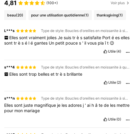
4,81
(100+)
Voir plus
beau
(20)
pour une utilisation quotidienne
(1)
thanksgiving
(1)
L***s
Type de style: Boucles d'oreilles en moissanite à six griffes / Couleur: Doré / Taille: 1CT
Elles
sont
vraiment
jolies
Je
suis
tr
è
s
satisfaite
Port
é
es
elles
sont
tr
è
s
é
l
é
gantes
Un
petit
pouce
s
'
il
vous
pla
î
t
😉
Utile
(4)
s***4
Type de style: Boucles d'oreilles en moissanite à quatre griffes / Couleur: Argent / Taille: 0,3 ct
Elles
sont
trop
belles
et
tr
è
s
brillante
Utile
(2)
s***n
Type de style: Boucles d'oreilles en moissanite à six griffes / Couleur: Argent / Taille: 0,3 ct
Elles
sont
juste
magnifique
je
les
adores
j
'
ai
h
â
te
de
les
mettre
pour
mon
mariage
Utile
(0)