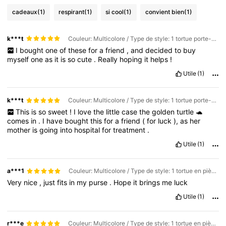
cadeaux
(1)
respirant
(1)
si cool
(1)
convient bien
(1)
k***t
Couleur: Multicolore / Type de style: 1 tortue porte-bonheur / Taille: Taille Unique
I
bought
one
of
these
for
a
friend
,
and
decided
to
buy
myself
one
as
it
is
so
cute
.
Really
hoping
it
helps
!
Utile
(1)
k***t
Couleur: Multicolore / Type de style: 1 tortue porte-bonheur / Taille: Taille Unique
This
is
so
sweet
!
I
love
the
little
case
the
golden
turtle
🐢
comes
in
.
I
have
bought
this
for
a
friend
(
for
luck
),
as
her
mother
is
going
into
hospital
for
treatment
.
Utile
(1)
a***1
Couleur: Multicolore / Type de style: 1 tortue en pièce d'or / Taille: Taille Unique
Very
nice
,
just
fits
in
my
purse
.
Hope
it
brings
me
luck
Utile
(1)
r***e
Couleur: Multicolore / Type de style: 1 tortue en pièce d'or / Taille: Taille Unique