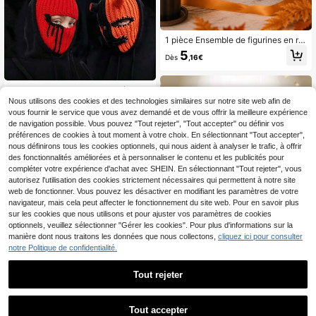
1 pièce Ensemble de figurines en ré
sine de citrouille d'Halloween, mini
5
Dès
,16€
sorcière diable & chapeau haut-de-
forme, décorations de table pour bu
reau, étagère, manteau de cheminé
e et décoration de fête
Cagoule unisexe multicolore à corn
es avec taches de sang, masque, b
Nous utilisons des cookies et des technologies similaires sur notre site web afin de
3
Dès
,50€
onnet de ski tricoté chaud, couvre-
vous fournir le service que vous avez demandé et de vous offrir la meilleure expérience
visage fantaisie pour fête d'Hallowe
de navigation possible. Vous pouvez "Tout rejeter", "Tout accepter" ou définir vos
en
préférences de cookies à tout moment à votre choix. En sélectionnant "Tout accepter",
nous définirons tous les cookies optionnels, qui nous aident à analyser le trafic, à offrir
des fonctionnalités améliorées et à personnaliser le contenu et les publicités pour
compléter votre expérience d'achat avec SHEIN. En sélectionnant "Tout rejeter", vous
autorisez l'utilisation des cookies strictement nécessaires qui permettent à notre site
web de fonctionner. Vous pouvez les désactiver en modifiant les paramètres de votre
navigateur, mais cela peut affecter le fonctionnement du site web. Pour en savoir plus
sur les cookies que nous utilisons et pour ajuster vos paramètres de cookies
optionnels, veuillez sélectionner "Gérer les cookies". Pour plus d'informations sur la
manière dont nous traitons les données que nous collectons,
cliquez ici pour consulter
notre Politique de confidentialité.
Tout rejeter
Ce trophée de couleur dorée en pla
stique convient à divers événement
2
Dès
,98€
s, compétitions, fêtes et petits jeux.
Tout accepter