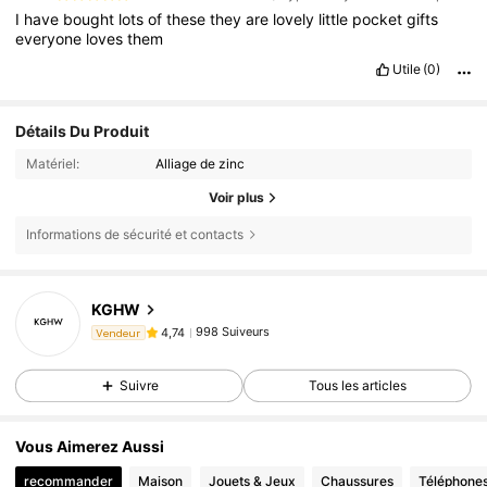
I
have
bought
lots
of
these
they
are
lovely
little
pocket
gifts
everyone
loves
them
Utile
(0)
Détails Du Produit
Matériel:
Alliage de zinc
Voir plus
Informations de sécurité et contacts
998 Suiveurs
4,74
KGHW
998 Suiveurs
4,74
Vendeur
998 Suiveurs
4,74
Suivre
Tous les articles
998 Suiveurs
4,74
998 Suiveurs
4,74
Vous Aimerez Aussi
998 Suiveurs
4,74
recommander
Maison
Jouets & Jeux
Chaussures
Téléphones