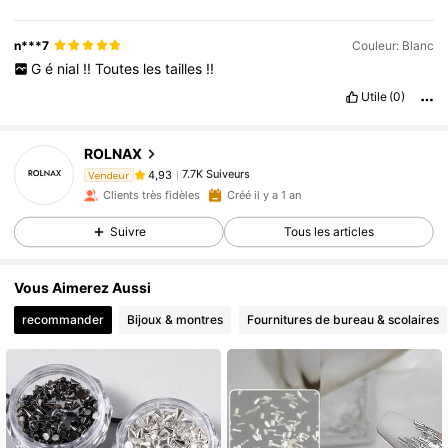
n***7
Couleur: Blanc
G
é
nial
!!
Toutes
les
tailles
!!
Utile
(0)
7.7K Suiveurs
4,93
ROLNAX
7.7K Suiveurs
4,93
Vendeur
m***5
est en train de naviguer
Clients très fidèles
Créé il y a 1 an
7.7K Suiveurs
4,93
Suivre
Tous les articles
7.7K Suiveurs
4,93
7.7K Suiveurs
4,93
Vous Aimerez Aussi
7.7K Suiveurs
4,93
recommander
Bijoux & montres
Fournitures de bureau & scolaires
7.7K Suiveurs
4,93
7.7K Suiveurs
4,93
7.7K Suiveurs
4,93
7.7K Suiveurs
4,93