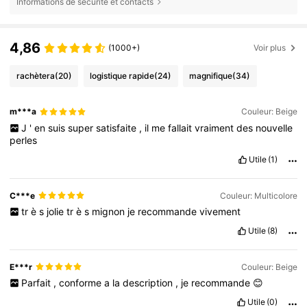
Informations de sécurité et contacts
4,86
(1000+)
Voir plus
rachètera
(20)
logistique rapide
(24)
magnifique
(34)
m***a
Couleur: Beige
J
'
en
suis
super
satisfaite
,
il
me
fallait
vraiment
des
nouvelle
perles
Utile
(1)
C***e
Couleur: Multicolore
tr
è
s
jolie
tr
è
s
mignon
je
recommande
vivement
Utile
(8)
E***r
Couleur: Beige
Parfait
,
conforme
a
la
description
,
je
recommande
😊
Utile
(0)