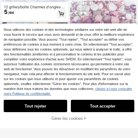
12 grilles/boîte Charmes d'ongles K
5
awaii 3D en résine avec fleurs, nœ
,18€
uds, étoiles, sucettes, strass mélang
és, papillons et nœuds en ruban, dé
coration d'art des ongles DIY, pièce
s de manucure
Nous utilisons des cookies et des technologies similaires sur notre site web afin de
vous fournir le service que vous avez demandé et de vous offrir la meilleure expérience
de navigation possible. Vous pouvez "Tout rejeter", "Tout accepter" ou définir vos
préférences de cookies à tout moment à votre choix. En sélectionnant "Tout accepter",
nous définirons tous les cookies optionnels, qui nous aident à analyser le trafic, à offrir
des fonctionnalités améliorées et à personnaliser le contenu et les publicités pour
compléter votre expérience d'achat avec SHEIN. En sélectionnant "Tout rejeter", vous
autorisez l'utilisation des cookies strictement nécessaires qui permettent à notre site
web de fonctionner. Vous pouvez les désactiver en modifiant les paramètres de votre
1 100 pièces de perles plates et de
navigateur, mais cela peut affecter le fonctionnement du site web. Pour en savoir plus
4
strass, 30 g de strass en résine de c
,91€
sur les cookies que nous utilisons et pour ajuster vos paramètres de cookies
ouleur AB violet et rose de taille mix
te de 3 mm à 10 mm, perles plates e
optionnels, veuillez sélectionner "Gérer les cookies". Pour plus d'informations sur la
t strass demi-ronds, utilisés pour l'ar
manière dont nous traitons les données que nous collectons,
cliquez ici pour consulter
tisanat de bijoux, la décoration de b
notre Politique de confidentialité.
outeilles, de tasses, de nail art, de v
êtements et de chaussures. Access
oires de nail art, pierres à ongles, fo
Tout rejeter
Tout accepter
urnitures pour ongles
Charms d'ongles 3D Aurora Ocean,
Gérer les cookies
3
AJOUTER AU PANIER
boîte de 12 compartiments, ensembl
,52€
e de charms en résine pour ongles
d'été et de plage avec coquillages,
conques, cocotiers, étoiles de mer,
perles, caviar, bijoux pour femmes,