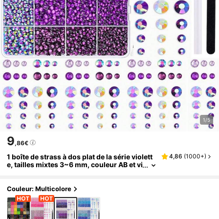
1/5
9
,86€
1 boîte de strass à dos plat de la série violett
4,86
(
1000+
)
e, tailles mixtes 3~6 mm, couleur AB et vi
olet foncé, pour nail art, inclut pince à ép
iler et stylo de précision, strass en résine bril
lants, convient pour la décoration DIY de nail
Couleur: Multicolore
art, coques de téléphone et charms d'ongles
faits main