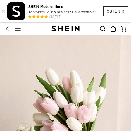
SHEIN-Mode en ligne
×
OBTENIR
Téléchargez l'APP & bénéficiez plus d'avantages !
(18,717)