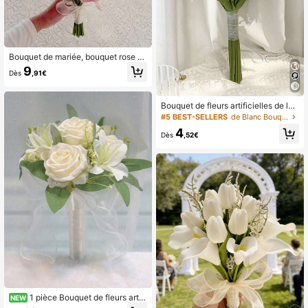
Bouquet de mariée, bouquet rose d
e lys de Calla artificiels avec gypso
9
Dès
,91€
phile, bouquet de demoiselle d'honn
eur pour cérémonie de mariage, fest
ivals, anniversaire, fête de répétitio
n de mariage, décoration de centre
Bouquet de fleurs artificielles de lys
de table de bar, décoration de mais
calla réaliste, bouquet de demoisell
#5 BEST-SELLERS
de Blanc Bouquets de mariage
on
e d'honneur, décoration de mariage,
4
accessoire photo
Dès
,52€
1 pièce Bouquet de fleurs artifi
NEW
cielles Rose Blanche Lys, Bouquet