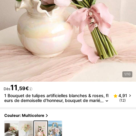
1/10
11
,59€
Dès
1 Bouquet de tulipes artificielles blanches & roses, fl
4,91
eurs de demoiselle d'honneur, bouquet de marié
(12)
e, décoration d'anniversaire, fournitures pour fêt
e d'anniversaire, décoration de chambre, cadeau de
remise des diplômes, cadeau d'été
Couleur: Multicolore