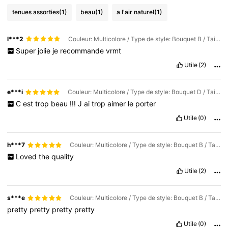
tenues assorties
(1)
beau
(1)
a l'air naturel
(1)
l***2
Couleur: Multicolore / Type de style: Bouquet B / Taille: 1 pièce
Super
jolie
je
recommande
vrmt
Utile
(2)
e***i
Couleur: Multicolore / Type de style: Bouquet D / Taille: 1 pièce
C
est
trop
beau
!!!
J
ai
trop
aimer
le
porter
Utile
(0)
h***7
Couleur: Multicolore / Type de style: Bouquet B / Taille: 1 pièce
Loved
the
quality
Utile
(2)
s***e
Couleur: Multicolore / Type de style: Bouquet B / Taille: 1 pièce
pretty
pretty
pretty
pretty
Utile
(0)