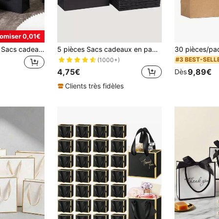
omiser 0,01€
12/6/1 pièce pièce Sacs cadeaux noirs, sacs de courses pour les fêtes, sacs à bonbons de mariage, petits sacs cadeaux, convenant pour les anniversaires, les remises de diplômes, les mariages, les baby showers et les fêtes de fin d'année, sacs cadeaux en papier, disponibles en 3 tailles : grand, moyen, petit
5 pièces Sacs cadeaux en papier kraft paysage, sacs d'emballage cadeaux, sacs de transport, sacs de course, Noël
#3 BEST-SELL
(1000+)
4,75€
9,89€
Dès
Clients très fidèles