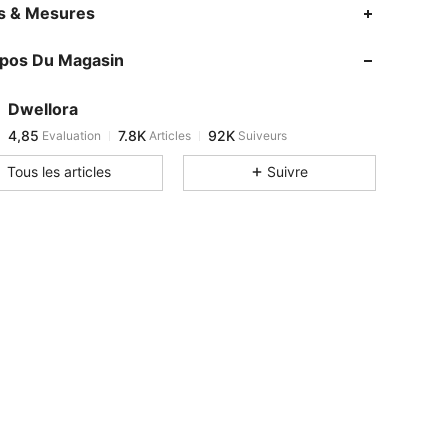
4,85
7.8K
92K
es & Mesures
4,85
7.8K
92K
opos Du Magasin
4,85
7.8K
92K
4,85
7.8K
92K
Dwellora
4,85
7.8K
92K
Evaluation
Articles
Suiveurs
m***8
est en train de naviguer
4,85
7.8K
92K
Tous les articles
Suivre
4,85
7.8K
92K
4,85
7.8K
92K
4,85
7.8K
92K
4,85
7.8K
92K