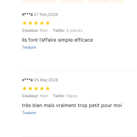
n***a
27 Feb,2026
Couleur: Noir, Taille: 6 pièces
Couleur:
Noir
Taille:
6 pièces
Ils font l’affaire simple efficace
Traduire
c***a
25 Mar,2026
Couleur: Noir, Taille: 14pcs
Couleur:
Noir
Taille:
14pcs
très bien mais vraiment trop petit pour moi
Traduire