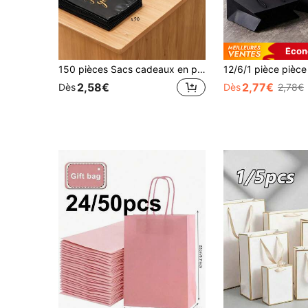
Écon
150 pièces Sacs cadeaux en plastique noir avec motif "Thank You" - Durables, à la mode, réutilisables, 3 tailles (petit, moyen, grand), conviennent pour l'emballage de détail ou de boutique de cadeaux, sacs cadeaux, emballage de cadeaux, emballage de mode, solides et durables
2,58€
2,77€
Dès
Dès
2,78€