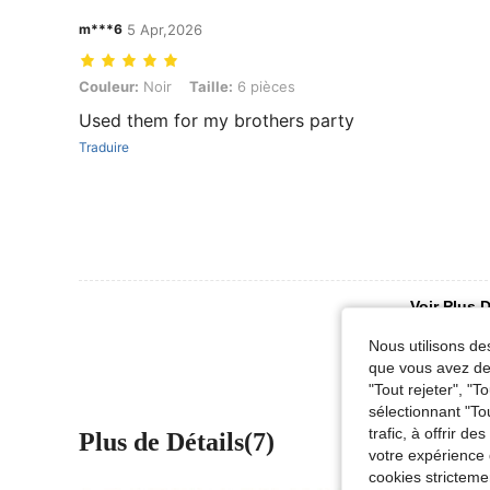
m***6
5 Apr,2026
Couleur: Noir, Taille: 6 pièces
Couleur:
Noir
Taille:
6 pièces
Used them for my brothers party
Traduire
Voir Plus D
Nous utilisons des
que vous avez dem
"Tout rejeter", "
sélectionnant "To
trafic, à offrir d
Plus de Détails(7)
votre expérience 
cookies stricteme