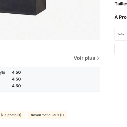
Taill
À Pr
Voir plus
yle
4,50
4,50
4,50
 à la photo (1)
travail méticuleux (1)