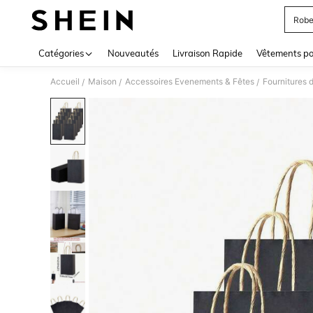
Robe
Use up 
Catégories
Nouveautés
Livraison Rapide
Vêtements p
Accueil
Maison
Accessoires Evenements & Fêtes
Fournitures 
/
/
/