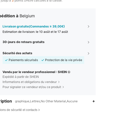
 jusqu'à
3
points SHEIN calculés à la caisse.
édition à
Belgium
Livraison gratuite(Commandes ≥ 39,00€)
Estimation de livraison:
le 10 août et le 17 août
30-jours de retours gratuits
Sécurité des achats
Paiements sécurisés
Protection de la vie privée
Vendu par le vendeur professionnel : SHEIN
Expédié à partir de SHEIN
Informations et obligations du vendeur
Pour signaler ce vendeur et/ou ce produit
iption
graphique,Lettres,No Other Material,Aucune
ions de sécurité et contacts