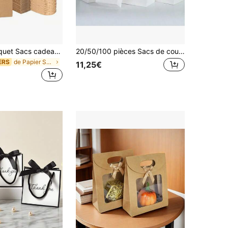
30 pièces/paquet Sacs cadeaux en papier avec poignées, sacs cadeaux en papier d'emballage, sacs en papier pour le shopping, petits outils, décorations pour anniversaire, mariage, fête de la Saint-Valentin
20/50/100 pièces Sacs de courses en papier kraft blanc, 100% portables, convenant pour les entreprises, le de détail, l'alimentation, les fournitures de boutique, les colis, l'emballage et la cuisine à la maison, durables
de Papier Sac d'emballage cadeau
ERS
11,25€