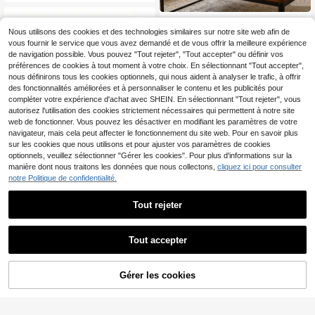
polyvalent et prise facile, cuisine, c
adeau de Noël, rentrée scolaire, ca
1 pièce Plateau décoratif en bois, c
deau de pendaison de crémaillère
8
onvient pour la salle de bain, la cuis
Nous utilisons des cookies et des technologies similaires sur notre site web afin de
,13€
ine, le salon, peut contenir du savo
vous fournir le service que vous avez demandé et de vous offrir la meilleure expérience
n, des bougies, idéal comme cadea
de navigation possible. Vous pouvez "Tout rejeter", "Tout accepter" ou définir vos
u d'anniversaire, accessoire de cuis
préférences de cookies à tout moment à votre choix. En sélectionnant "Tout accepter",
ine, plateau de table à manger, plat
nous définirons tous les cookies optionnels, qui nous aident à analyser le trafic, à offrir
eau à fruits, décoration pour la sais
des fonctionnalités améliorées et à personnaliser le contenu et les publicités pour
on de la remise des diplômes
compléter votre expérience d'achat avec SHEIN. En sélectionnant "Tout rejeter", vous
autorisez l'utilisation des cookies strictement nécessaires qui permettent à notre site
web de fonctionner. Vous pouvez les désactiver en modifiant les paramètres de votre
navigateur, mais cela peut affecter le fonctionnement du site web. Pour en savoir plus
sur les cookies que nous utilisons et pour ajuster vos paramètres de cookies
optionnels, veuillez sélectionner "Gérer les cookies". Pour plus d'informations sur la
manière dont nous traitons les données que nous collectons,
cliquez ici pour consulter
notre Politique de confidentialité.
Tout rejeter
Pailles en papier décorées de nœud
2/4 pièces Set de service à salade,
s pailletés, pailles en papier rayées
Cuillère et fourchette à salade en a
#3 BEST-SELLERS
de Verre Paille
#1 BEST-SELLERS
de Acier inoxydable Fourchette
roses avec nœuds en ruban, pailles
cier inoxydable, Set de service à sal
Tout accepter
4
(1000+)
Dès
,08€
en papier rayées mignonnes de styl
ade durable pour la maison/la cuisin
2
e dessin animé, pailles à boire rayé
e/le restaurant/les fêtes/le buffet/T
Dès
,65€
es avec nœuds, convenant pour boi
hanksgiving, poli miroir, lavable au l
Gérer les cookies
AJOUTER AU PANIER
re et bricoler, fournitures pour fêtes
ave-vaisselle
d'anniversaire et de mariage, Saint-
Valentin, Noël