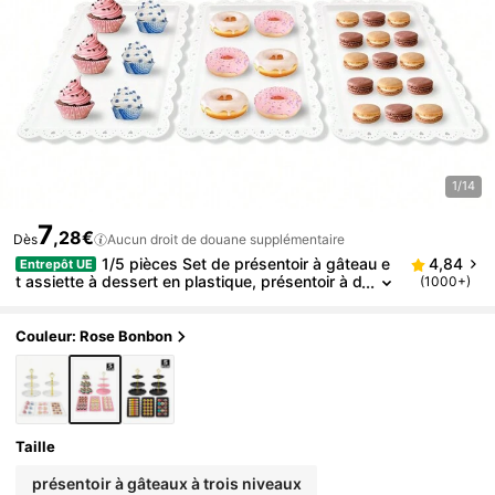
1/14
7
,28€
Dès
Aucun droit de douane supplémentaire
1/5 pièces Set de présentoir à gâteau e
4,84
Entrepôt UE
t assiette à dessert en plastique, présentoir à d
(1000+)
essert à 2/3 étages, plateau multi-niveaux ron
d, convient pour les anniversaires, mariages et fête
s
Couleur: Rose Bonbon
Taille
présentoir à gâteaux à trois niveaux