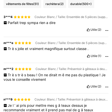
vêtements de fêtes
(51)
rachètera
(2)
durable
(500+)
3***4
Couleur: Blanc / Taille: Ensemble de 5 pièces (support à gâteau double couche + trois couches + plateau)
Parfait
trep
sympa
rien
a
dire
Utile
(2)
m***e
Couleur: Blanc / Taille: Ensemble de 5 pièces (support à gâteau double couche + trois couches + plateau)
Tr
è
s
jolie
et
vraiment
magnifique
surtout
classe
.
Utile
(1)
m***2
Couleur: Blanc / Taille: Présentoir à gâteaux à deux niveaux
Tr
è
s
tr
è
s
beau
!
On
ne
dirait
m
ê
me
pas
du
plastique
!
Je
vous
le
conseille
vivement
Utile
(2)
n***9
Couleur: Blanc / Taille: Présentoir à gâteaux à deux niveaux
Je
l
’
ai
pris
pour
mettre
mes
g
â
teaux
dessus
je
recommande
vraiment
et
il
prend
pas
mal
de
g
â
teaux