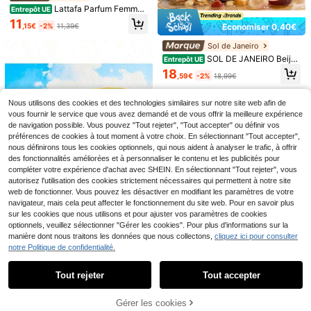
re, les rendez-vous, les voyages, le
Économiser 0,51€
Lattafa Parfum Femme
Entrepôt UE
s visites touristiques et les cadeaux
Yara Mystical Coffret – Floral Fruité
11
de la Saint-Valentin.
5/4/1 set de brume parfumée brésili
,15€
-2%
11,39€
Économiser 0,40€
Tropical, Vanille & Musc – Eau de P
enne, nouvelle série d'assainisseurs
arfum Longue Tenue + Format Voy
#3 BEST-SELLERS
de Multicolore Désodorisants
Sol de Janeiro
d'air d'ambiance tropicale de 40 ml,
age
(500+)
arômes floraux chauds et ensoleillé
SOL DE JANEIRO Beija
Entrepôt UE
2
s, ambrés et fruités, aromathérapie l
Flora Coffret Cadeau Le Secret d'u
Dès
,70€
-15%
3,21€
18
ongue durée, 39 Crème de noix de
,59€
-2%
18,99€
ne Peau Radieuse & Rebondie –
coco, 40 Prune Jasmin, 59 Violette,
62 Pistache, 68 Jasmin Océan, Rio
Nous utilisons des cookies et des technologies similaires sur notre site web afin de
De Janeiro, Décoration pour la mais
on, la chambre, le bureau et la voitu
vous fournir le service que vous avez demandé et de vous offrir la meilleure expérience
re
de navigation possible. Vous pouvez "Tout rejeter", "Tout accepter" ou définir vos
30 ml Brume parfumée à la barbe à
préférences de cookies à tout moment à votre choix. En sélectionnant "Tout accepter",
papa, parfum persistant et unique, p
5
nous définirons tous les cookies optionnels, qui nous aident à analyser le trafic, à offrir
,82€
eut remplacer les meilleures marqu
des fonctionnalités améliorées et à personnaliser le contenu et les publicités pour
es, parfum premium, doux et non irri
compléter votre expérience d'achat avec SHEIN. En sélectionnant "Tout rejeter", vous
tant, convient à toutes les saisons,
autorisez l'utilisation des cookies strictement nécessaires qui permettent à notre site
un excellent choix de cadeau. Agit s
web de fonctionner. Vous pouvez les désactiver en modifiant les paramètres de votre
ur l'air, a des effets désodorisants et
de renforcement des parfums. Conv
navigateur, mais cela peut affecter le fonctionnement du site web. Pour en savoir plus
ient pour une utilisation intérieure et
sur les cookies que nous utilisons et pour ajuster vos paramètres de cookies
extérieure, peut être utilisé dans les
optionnels, veuillez sélectionner "Gérer les cookies". Pour plus d'informations sur la
Économiser 0,20€
études, les salles de bain, les toilett
manière dont nous traitons les données que nous collectons,
cliquez ici pour consulter
es pour éliminer les odeurs, convien
1 Set Kit de Parfum de Voyage Brés
Lattafa
notre Politique de confidentialité.
Afficher les articles similaires en stock
t pour les voyages, les voitures, les
Voir tout
ilien (3 pièces) Incluant Spray de P
10
LATTAFA ECLAIRE 30M
différentes fêtes, les hôtels, les bure
Entrepôt UE
,93€
arfum, Désodorisant et Parfum unic
L EAU DE PARFUM FEMME CARA
aux, les salles de sport, les cinémas
9
olore, Alternative de Parfum de Lux
Tout rejeter
Tout accepter
Désolés, ce produit est épuisé.
Économiser 0,48€
,29€
-2%
9,49€
MEL LAIT VANILLE
et d'autres occasions.
e, Convient pour l'Intérieur et l'Extér
ieur, Utilisation Quotidienne pour Éli
Ensemble de diffuseur d'arôme sans
Gérer les cookies
miner les Odeurs, Convient pour le
EN RUPTURE DE STOCK
flamme de luxe, combinaison de par
3