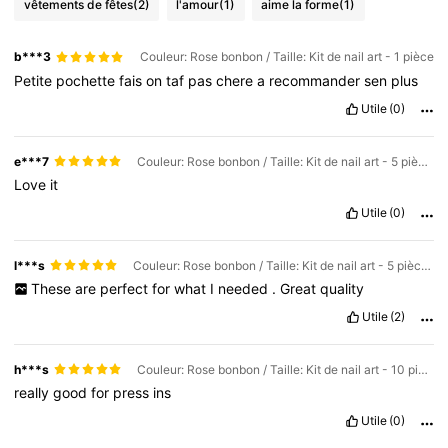
vêtements de fêtes
(2)
l'amour
(1)
aime la forme
(1)
b***3
Couleur: Rose bonbon / Taille: Kit de nail art - 1 pièce
Petite
pochette
fais
on
taf
pas
chere
a
recommander
sen
plus
Utile
(0)
e***7
Couleur: Rose bonbon / Taille: Kit de nail art - 5 pièces
Love
it
Utile
(0)
l***s
Couleur: Rose bonbon / Taille: Kit de nail art - 5 pièces
These
are
perfect
for
what
I
needed
.
Great
quality
Utile
(2)
h***s
Couleur: Rose bonbon / Taille: Kit de nail art - 10 pièces
really
good
for
press
ins
Utile
(0)