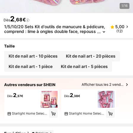
1/16
2
,68€
Dès
1/5/10/20 Sets Kit d'outils de manucure & pédicure,
5,00
comprend : lime à ongles double face, repouss
(12)
e-cuticules en bois, brosse de nettoyage des o
ngles, bande de polissage, tampon de polissage ca
rré, pour les soins des ongles & l'entretien des pied
Taille
s
Kit de nail art - 10 pièces
Kit de nail art - 20 pièces
Kit de nail art - 1 pièce
Kit de nail art - 5 pièces
Autres vendeurs sur SHEIN
Afficher tous les 2 vendeurs
2
2
Dès
,37€
Dès
,38€
Starlight Home Select Products 03
Starlight Home Select Products 01