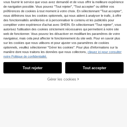
pieds quotidienne des hommes et d
vous fournir le service que vous avez demandé et de vous offrir la meilleure expérience
es femmes, soins des pieds, essenti
de navigation possible. Vous pouvez "Tout rejeter", "Tout accepter" ou définir vos
el de voyage, lime à pieds, pédicur
préférences de cookies à tout moment à votre choix. En sélectionnant "Tout accepter",
e, outils de pédicure, brosse à pied
nous définirons tous les cookies optionnels, qui nous aident à analyser le trafic, à offrir
s, fournitures de soins des ongles, e
ssentiel de voyage, essentiel de ca
des fonctionnalités améliorées et à personnaliser le contenu et les publicités pour
mping, pédicure, voyage, outils pou
compléter votre expérience d'achat avec SHEIN. En sélectionnant "Tout rejeter", vous
r hommes, pédicure
autorisez l'utilisation des cookies strictement nécessaires qui permettent à notre site
web de fonctionner. Vous pouvez les désactiver en modifiant les paramètres de votre
navigateur, mais cela peut affecter le fonctionnement du site web. Pour en savoir plus
sur les cookies que nous utilisons et pour ajuster vos paramètres de cookies
optionnels, veuillez sélectionner "Gérer les cookies". Pour plus d'informations sur la
manière dont nous traitons les données que nous collectons,
cliquez ici pour consulter
notre Politique de confidentialité.
1/2 pièces Lime à pied professionne
Tout rejeter
Tout accepter
lle en acier inoxydable, conception
#5 BEST-SELLERS
de Planche à frotter
anti-éclaboussures, poignée ergon
2
3 sets d'outils de manucure/pédicur
Dès
,55€
2,57€
omique, surface rugueuse et fine, c
Gérer les cookies
AJOUTER AU PANIER
e professionnels en acier inoxydabl
#1 BEST-SELLERS
de Acier inoxydable Outils de soins des pieds et d
onvient pour les soins des pieds et
e comprenant repoussoir à cuticule
des mains à la maison et au SPA
(1000+)
s, coupe-ongles et pinces. Essentiel
3
s pour les soins des ongles à domici
,58€
le