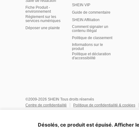
Salle de rédaction
SHEIN VIP
Fiche Produit -
environnement
Guide de commentaire
Règlement sur les
SHEIN Affiliation
services numériques
Comment signaler un
Déposer une plainte
contenu illégal
Politique de classement
Informations sur le
produit
Politique et déclaration
d'accessibilité
©2009-2026 SHEIN Tous droits réservés
Centre de confidentialité
Politique de confidentialité & cookies
Conditions Générales
Politique relative à l'IA
Propriété intell
Choix d'annonce
Système de recommandation et paramètres pe
Désolés, ce produit est épuisé. Afficher le
United States