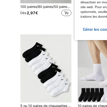
Écon
désactiver en mod
#1 BEST-SELLERS
100 paires/80 paires/50 paires/30 paires/20 paires/10 paires/8 paires/4 paires de chaussettes de cheville confortables et absorbantes pour hommes
12 paires 
site web. Pour en
Entrepôt UE
-10%
(1000+
optionnels, veuil
#1 BEST-SELLERS
#1 BEST-SELLERS
2,97€
Dès
(1000+
(1000+
traitons les donn
8,69€
9,68€
#1 BEST-SELLERS
(1000+
Gérer les coo
5 ou 10 paires de chaussettes courtes décontractées de couleur unie et à rayures simples, convenant pour un port quotidien