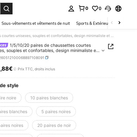
0
0
ouver. Press Enter to select.
Sous-vêtements et vêtements de nuit
Sports & Extérieur
Enfants
1/5/10/20 paires de chaussettes courtes unisexes, souples et confortables, design minimaliste et polyvalent
1/5/10/20 paires de chaussettes courtes
es, souples et confortables, design minimaliste et
lent
i260512100068897108091
2
,88€
ICE AND AVAILABILITY
Prix TTC, droits inclus
de style
ire noire
10 paires blanches
aires blanches
5 paires noires
aires noires
20 paires de noir