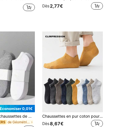
2,77€
Dès
Économiser 0,01€
30 paires de chaussettes de mode pour femmes en noir, blanc et gris, unisexe, minimaliste, confortable et polyvalent, convient pour le port quotidien décontracté, chaussettes cadeaux, optionnel 1/3/5/10/15/20/30 paires
Chaussettes en pur coton pour hommes CLIMPRESSION, chaussettes décontractées à maille respirante à coupe basse, 10 paires de chaussettes invisibles multicolores, convenant pour le port quotidien, les sports, la course
de Géométrique Chaussettes montantes pour hommes
ERS
8,67€
Dès