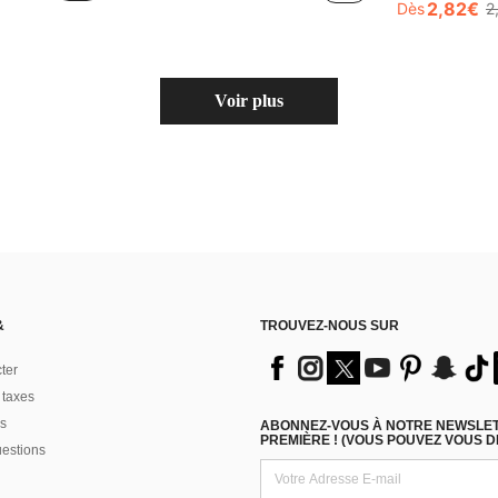
2,82€
Dès
2
Voir plus
&
TROUVEZ-NOUS SUR
ter
 taxes
s
ABONNEZ-VOUS À NOTRE NEWSLETT
PREMIÈRE ! (VOUS POUVEZ VOUS 
uestions