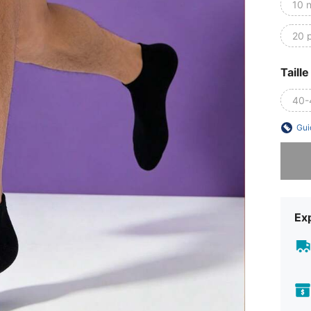
10 n
20 
Taille
40-
Gui
Désolés,
Exp