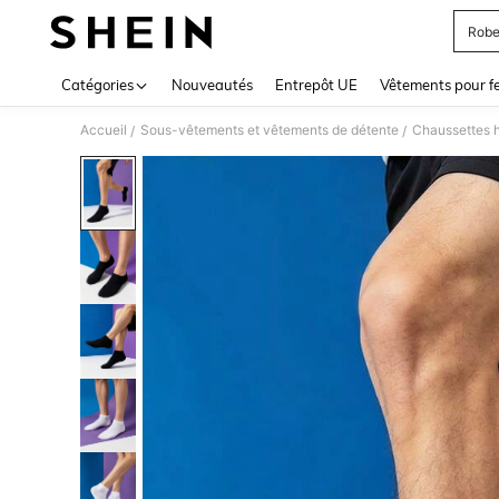
Robe
Use up 
Catégories
Nouveautés
Entrepôt UE
Vêtements pour 
Accueil
Sous-vêtements et vêtements de détente
Chaussettes
/
/