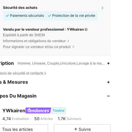
Sécurité des achats
Paiements sécurisés
Protection de la vie privée
Vendu par le vendeur professionnel : YWkairen
Expédié à partir de SHEIN
Informations et obligations du vendeur
Pour signaler ce vendeur et/ou ce produit
iption
Homme, Unisexe, Couple,Unicolore,Lavage à la main ou nettoyage à 
ions de sécurité et contacts
es & Mesures
opos Du Magasin
4,74
50
1.7K
4,74
50
1.7K
YWkairen
Vendeur
4,74
50
1.7K
Evaluation
Articles
Suiveurs
p***b
est en train de naviguer
Tous les articles
Suivre