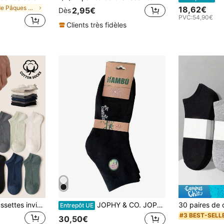
de Pâques Chaussettes montantes pour hommes
18,62€
2,95€
Dès
PVC:
54,90€
Clients très fidèles
5/6 paires de chaussettes invisibles en coton pur pour hommes, fines, respirantes, absorbant l'humidité, côtelées, coupe basse, chaussettes de cheville décontractées, pack de couleurs neutres multiples
JOPHY & CO. JOPHY & CIE 12 paires de chaussettes en bambou, unisexes pour hommes et femmes, modèle court en bambou doux et respirant cod.7020
Entrepôt UE
#3 BEST-SELL
30,50€