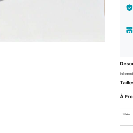
Descr
Informat
Taill
À Pr