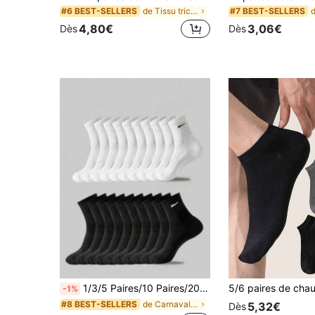
de Tissu tricoté Chaussettes montantes pour hommes
#6 BEST-SELLERS
#7 BEST-SELLERS
4,80€
3,06€
Dès
Dès
1/3/5 Paires/10 Paires/20 Paires Chaussettes décontractées pour hommes Chaussettes blanches, Chaussettes d'hiver, Chaussettes noires, Avec fonctions désodorisantes, sportives, respirantes, absorbantes de transpiration
-1%
de Carnavals Chaussettes montantes pour hommes
#8 BEST-SELLERS
5,32€
Dès