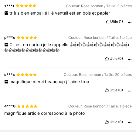
s***t
Couleur: Rose bonbon / Taille: 3 pièces
tr
è
s
bien
emball
é
l
'é
ventail
est
en
bois
et
papier
Utile
(1)
p***e
Couleur: Rose bonbon / Taille: 1 pièce
C
’
est
en
carton
je
le
rappelle
👍👍👍👍👍👍👍👍👍👍👍👍👍👍
👍👍👍👍👍👍👍👍👍👍👍👍👍
Utile
(0)
s***s
Couleur: Rose bonbon / Taille: 20 pièces
magnifique
merci
beaucoup
j
'
aime
trop
Utile
(0)
4***0
Couleur: Rose bonbon / Taille: 1 pièce
magnifique
article
correspond
à
la
photo
Utile
(0)