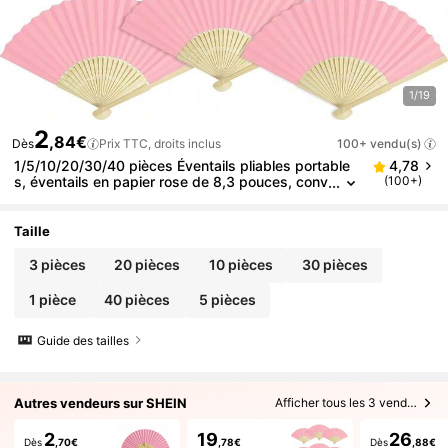
1/19
2
,84€
Dès
Prix TTC, droits inclus
100+ vendu(s)
1/5/10/20/30/40 pièces Éventails pliables portable
4,78
s, éventails en papier rose de 8,3 pouces, conv
(100+)
enant pour les mariages de femmes, les baby s
howers, la décoration de fête à thème princesse, le
s thés, les enterrements de vie de jeune fille, les fêt
Taille
es de fiançailles, les loisirs créatifs et les accessoir
es de photographie
3 pièces
20 pièces
10 pièces
30 pièces
1 pièce
40 pièces
5 pièces
Guide des tailles
Autres vendeurs sur SHEIN
Afficher tous les 3 vendeurs
2
19
26
Dès
,70€
,78€
Dès
,88€