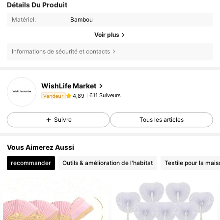
Détails Du Produit
Matériel:
Bambou
Voir plus
Informations de sécurité et contacts
WishLife Market
611 Suiveurs
4,89
Vendeur
Suivre
Tous les articles
Vous Aimerez Aussi
recommander
Outils & amélioration de l'habitat
Textile pour la mais