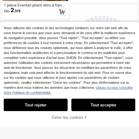
u blanc, Éventail en bambou portabl
1 pièce Éventail pliant rétro à frange
e DIY, Éventail de décoration pour f
2
s, éventail pliant classique de style
ête d'anniversaire; Convient pour fê
Dès
,57€
chinois, accessoire d'éventail pour
te de fiançailles, cérémonie de remi
Hanfu & Cheongsam, éventail de pe
se des diplômes, décoration de fête
rformance de danse, éventail de de
de mariage, chambre, décoration de
moiselle d'honneur, éventail de déc
centre de table de bureau à la mais
Nous utilisons des cookies et des technologies similaires sur notre site web afin de
oration d'intérieur, éventail à main p
on; Performance de fête, accessoir
vous fournir le service que vous avez demandé et de vous offrir la meilleure expérience
ortable, été, vacances
es photo; Éventail de décoration po
de navigation possible. Vous pouvez "Tout rejeter", "Tout accepter" ou définir vos
ur maison, salon, bureau
préférences de cookies à tout moment à votre choix. En sélectionnant "Tout accepter",
nous définirons tous les cookies optionnels, qui nous aident à analyser le trafic, à offrir
des fonctionnalités améliorées et à personnaliser le contenu et les publicités pour
compléter votre expérience d'achat avec SHEIN. En sélectionnant "Tout rejeter", vous
autorisez l'utilisation des cookies strictement nécessaires qui permettent à notre site
web de fonctionner. Vous pouvez les désactiver en modifiant les paramètres de votre
navigateur, mais cela peut affecter le fonctionnement du site web. Pour en savoir plus
sur les cookies que nous utilisons et pour ajuster vos paramètres de cookies
optionnels, veuillez sélectionner "Gérer les cookies". Pour plus d'informations sur la
manière dont nous traitons les données que nous collectons,
cliquez ici pour consulter
notre Politique de confidentialité.
10/20/30/40/50 pièces Éventails e
5
n papier pliables vintage à main, év
Dès
,98€
Tout rejeter
Tout accepter
entails en bambou portables - acce
ssoire d'été parfait, vous garde au fr
1-60 pièces Éventails pliables porta
ais et élégant, idéal pour les fêtes et
Gérer les cookies
3
AJOUTER AU PANIER
bles et légers, éventails de main en
événements, mariage
Dès
,14€
soie décoratifs élégants et ajourés,
convenant aux invités de mariage,
cadeaux de douche nuptiale, acces
soires de fête de danse d'église d'ét