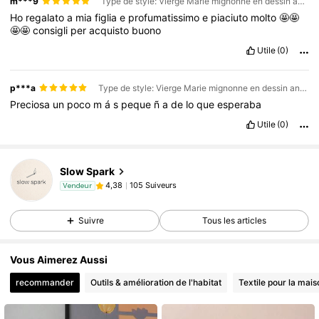
m***9
Type de style: Vierge Marie mignonne en dessin animé / Taille: C
Ho
regalato
a
mia
figlia
e
profumatissimo
e
piaciuto
molto
🤩🤩
🤩🤩
consigli
per
acquisto
buono
Utile
(0)
p***a
Type de style: Vierge Marie mignonne en dessin animé / Taille: C
Preciosa
un
poco
m
á
s
peque
ñ
a
de
lo
que
esperaba
Utile
(0)
Slow Spark
105 Suiveurs
4,38
Vendeur
Suivre
Tous les articles
Vous Aimerez Aussi
recommander
Outils & amélioration de l'habitat
Textile pour la mais