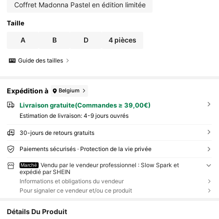
ion d'autel, baptême/confirmation, cadeau pour
Coffret Madonna Pastel en édition limitée
maman, petite amie, épouse
Taille
A
B
D
4 pièces
Guide des tailles
Expédition à
Belgium
Livraison gratuite(Commandes ≥ 39,00€)
Estimation de livraison:
4-9 jours ouvrés
30-jours de retours gratuits
Paiements sécurisés · Protection de la vie privée
Vendu par le vendeur professionnel : Slow Spark et
Marché
expédié par SHEIN
Informations et obligations du vendeur
Pour signaler ce vendeur et/ou ce produit
Détails Du Produit