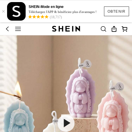
SHEIN-Mode en ligne
×
OBTENIR
Téléchargez l'APP & bénéficiez plus d'avantages !
(18,717)