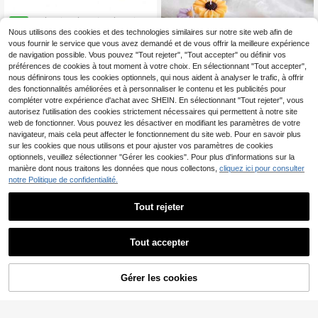
1 pièce/4 pièces/8 pièces/12 p
NEW
ièces Boîte cadeau de bougies parf
Nous utilisons des cookies et des technologies similaires sur notre site web afin de
3
Dès
,99€
umées en forme de rose, fabriquées
vous fournir le service que vous avez demandé et de vous offrir la meilleure expérience
à la main à partir de cire de soja, par
de navigation possible. Vous pouvez "Tout rejeter", "Tout accepter" ou définir vos
fum durable. Romantique, élégant, e
préférences de cookies à tout moment à votre choix. En sélectionnant "Tout accepter",
xquis, décoration parfaite pour la m
nous définirons tous les cookies optionnels, qui nous aident à analyser le trafic, à offrir
aison pour toutes les saisons, égale
des fonctionnalités améliorées et à personnaliser le contenu et les publicités pour
ment un excellent cadeau pour les
amis et la famille. Convient pour les
compléter votre expérience d'achat avec SHEIN. En sélectionnant "Tout rejeter", vous
rassemblements, la fête des mères,
autorisez l'utilisation des cookies strictement nécessaires qui permettent à notre site
la saison des mariages, les cadeaux
web de fonctionner. Vous pouvez les désactiver en modifiant les paramètres de votre
de mariage, le yoga, le spa et autres
navigateur, mais cela peut affecter le fonctionnement du site web. Pour en savoir plus
Économiser 0,02€
occasions.
sur les cookies que nous utilisons et pour ajuster vos paramètres de cookies
1 pièce/6 pièces/24 pièces Bougie
optionnels, veuillez sélectionner "Gérer les cookies". Pour plus d'informations sur la
parfumée à la camomille, bougie flo
2
manière dont nous traitons les données que nous collectons,
cliquez ici pour consulter
Dès
,73€
2,75€
ttante créative parfumée, utilisée p
notre Politique de confidentialité.
our la décoration de la maison, la dé
coration de fête de vacances, la dé
coration de mariage, la décoration d
Tout rejeter
e scène de proposition romantique
Tout accepter
12 pièces Bougies parfumées f
NEW
Gérer les cookies
AJOUTER AU PANIER
lorales blanches en sac cadeau, co
2
Dès
,38€
nvient pour la décoration d'Hallowe
en et de Noël, la décoration de la m
aison, l'aménagement de la pièce, l