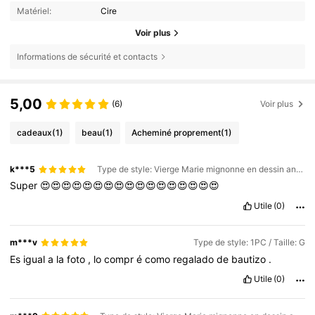
Matériel:
Cire
Voir plus
Informations de sécurité et contacts
5,00
(6)
Voir plus
cadeaux
(1)
beau
(1)
Acheminé proprement
(1)
k***5
Type de style: Vierge Marie mignonne en dessin animé / Taille: B
Super
😍😍😍😍😍😍😍😍😍😍😍😍😍😍😍😍😍
Utile
(0)
m***v
Type de style: 1PC / Taille: G
Es
igual
a
la
foto
,
lo
compr
é
como
regalado
de
bautizo
.
Utile
(0)