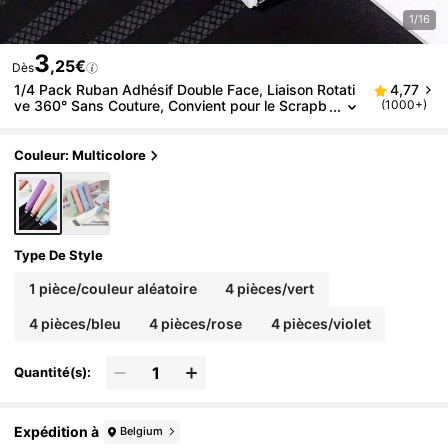
1/16
3
,25€
Dès
1/4 Pack Ruban Adhésif Double Face, Liaison Rotati
4,77
ve 360° Sans Couture, Convient pour le Scrapb
(1000+)
ooking, les Loisirs Créatifs DIY, la Rentrée Scola
ire, les Fournitures de Bureau, les Journaux Faits Ma
in et les Projets Artistiques
Couleur: Multicolore
Type De Style
1 pièce/couleur aléatoire
4 pièces/vert
4 pièces/bleu
4 pièces/rose
4 pièces/violet
Quantité(s):
Expédition à
Belgium