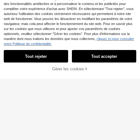
des fonctionnalités améliorées et à personnaliser le contenu et les publicités pour
ournitures de bureau et scolaires
compléter votre expérience d'achat avec SHEIN. En sélectionnant "Tout rejeter", vous
autorisez l'utilisation des cookies strictement nécessaires qui permettent à notre site
Économiser 0,03€
web de fonctionner. Vous pouvez les désactiver en modifiant les paramètres de votre
navigateur, mais cela peut affecter le fonctionnement du site web. Pour en savoir plus
1/4/6/8/12/16 pièces Ruban adhésif
sur les cookies que nous utilisons et pour ajuster vos paramètres de cookies
double face, convient pour l'artisan
#2 BEST-SELLERS
de retour à l'école Ruban de masquage
optionnels, veuillez sélectionner "Gérer les cookies". Pour plus d'informations sur la
at (scènes applicables : ruban de sc
3
rapbooking, ruban polyvalent, fourn
manière dont nous traitons les données que nous collectons,
cliquez ici pour consulter
Dès
,45€
3,48€
itures de rouleau de scrapbooking,
notre Politique de confidentialité.
décoration de journal, fournitures d
e bureau et d'enseignement ; convi
Tout rejeter
Tout accepter
ent aux adultes et aux étudiants), ta
6
ille : 0,3 pouce * 26 pieds
1/2/4/6/8/10 pièces Ruban adhésif
Gérer les cookies
AJOUTER AU PANIER
de couleur dégradée, stylo de colle
2
Dès
,88€
double face, stylo adhésif transpare
nt, grande capacité, adhésif durable
sans dommage, convient pour l'artis
anat, le scrapbooking, la découpe D
IY et le collage de photos, fourniture
s scolaires, fournitures de bureau
1 pièce Rouleau de ruban adhésif d
ouble face enduit, distributeur de ru
3
,55€
ban adhésif permanent pour scrapb
ooking, artisanat et projets artistiqu
es, photos, lisse et propre pour la re