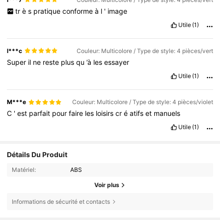
tr
è
s
pratique
conforme
à
l
'
image
Utile
(1)
l***c
Couleur: Multicolore / Type de style: 4 pièces/vert
Super
il
ne
reste
plus
qu
’à
les
essayer
Utile
(1)
M***e
Couleur: Multicolore / Type de style: 4 pièces/violet
C
'
est
parfait
pour
faire
les
loisirs
cr
é
atifs
et
manuels
Utile
(1)
Détails Du Produit
Matériel:
ABS
Voir plus
Informations de sécurité et contacts