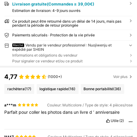
Livraison gratuite(Commandes ≥ 39,00€)
Estimation de livraison:
4-9 jours ouvrés
Ce produit peut être retourné dans un délai de 14 jours, mais pas
pendant la période de retour prolongée
Paiements sécurisés · Protection de la vie privée
Vendu par le vendeur professionnel : Nuojiwenju et
Marché
expédié par SHEIN
Informations et obligations du vendeur
Pour signaler ce vendeur et/ou ce produit
4,77
(1000+)
Voir plus
rachètera
(17)
logistique rapide
(16)
Bonne portabilité
(36)
a***m
Couleur: Multicolore / Type de style: 4 pièces/rose
Parfait
pour
coller
les
photos
dans
un
livre
d
’
anniversaire
Utile
(2)
l***7
Couleur: Multicolore / Type de style: 4 pièces/vert