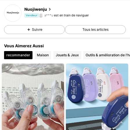
221 Suiveurs
Nuojiwenju
4,87
a***u
est en train de naviguer
Vendeur
221 Suiveurs
4,87
221 Suiveurs
4,87
Suivre
Tous les articles
Vous Aimerez Aussi
recommander
Maison
Jouets & Jeux
Outils & amélioration de l'h