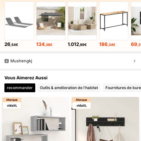
26
134
1.012
186
69
,54€
,38€
,89€
,34€
,3
Mushengkj
Vous Aimerez Aussi
recommander
Outils & amélioration de l'habitat
Fournitures de bure