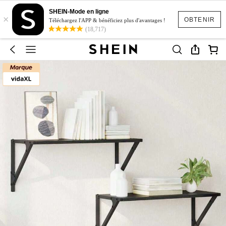
SHEIN-Mode en ligne
×
OBTENIR
Téléchargez l'APP & bénéficiez plus d'avantages !
(18,717)