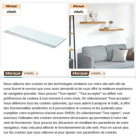
vidaXL
vidaXL
vidaXL Étagères flottant
vidaXL Étagère Murale 2
Entrepôt UE
Entrepôt UE
es pour mur
pcs Marron 60 x 23 x 4 cm Bois d'in
Nous utilisons des cookies et des technologies similaires sur notre site web afin de
59
40
,21€
,69€
génierie
vous fournir le service que vous avez demandé et de vous offrir la meilleure expérience
de navigation possible. Vous pouvez "Tout rejeter", "Tout accepter" ou définir vos
préférences de cookies à tout moment à votre choix. En sélectionnant "Tout accepter",
nous définirons tous les cookies optionnels, qui nous aident à analyser le trafic, à offrir
des fonctionnalités améliorées et à personnaliser le contenu et les publicités pour
compléter votre expérience d'achat avec SHEIN. En sélectionnant "Tout rejeter", vous
autorisez l'utilisation des cookies strictement nécessaires qui permettent à notre site
web de fonctionner. Vous pouvez les désactiver en modifiant les paramètres de votre
navigateur, mais cela peut affecter le fonctionnement du site web. Pour en savoir plus
sur les cookies que nous utilisons et pour ajuster vos paramètres de cookies