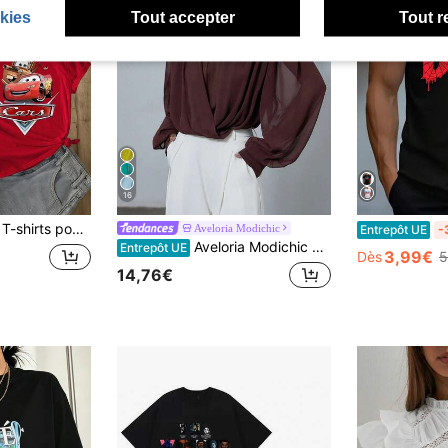
kies
Tout accepter
Tout r
16
hirts pour femmes
Aveloria Modichic
Entrepôt UE
-
Aveloria Modichic Blouse élégante et sexy pour femme, col montant, bordeaux et marron chocolat, top en mousseline transparente pour l'automne, bureau, dîner et sortie nocturne, avec patte de boutonnage croisée et manches bouffantes
Entrepôt UE
3,99€
Dès
5
14,76€