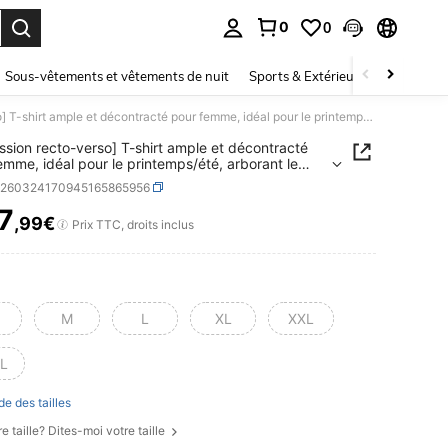
0
0
ouver. Press Enter to select.
Sous-vêtements et vêtements de nuit
Sports & Extérieur
Enfants
[Impression recto-verso] T-shirt ample et décontracté pour femme, idéal pour le printemps/été, arborant le slogan << PAS AMICAL, NE PAS TOUCHER » sur le devant. T-shirt à manches courtes et col rond, 100 % coton.
ssion recto-verso] T-shirt ample et décontracté
emme, idéal pour le printemps/été, arborant le
 << PAS AMICAL, NE PAS TOUCHER » sur le
z260324170945165865956
. T-shirt à manches courtes et col rond, 100 %
7
,99€
ICE AND AVAILABILITY
Prix TTC, droits inclus
M
L
XL
XXL
L
de des tailles
e taille? Dites-moi votre taille