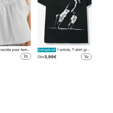
Blouse décontractée pour femme à col asymétrique à crans et volants pour tous les jours
1 article, T-shirt graphique rétro Y2K pour homme, T-shirts graphiques pour homme 2026, Nouveau t-shirt noir de Michael J. Jackson pour homme, T-shirt homme, Style vestimentaire d'été pour homme,
Entrepôt UE
5,99€
Dès