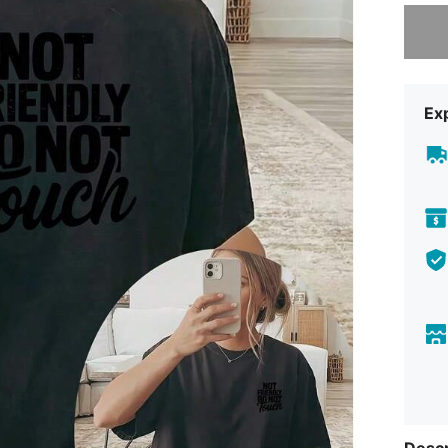
Désolés,
Exp
Descr