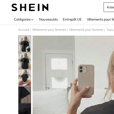
Robe
Use up 
Catégories
Nouveautés
Entrepôt UE
Vêtements pour 
Accueil
Vêtements pour femmes
Vêtements pour femmes
Tops,
/
/
/