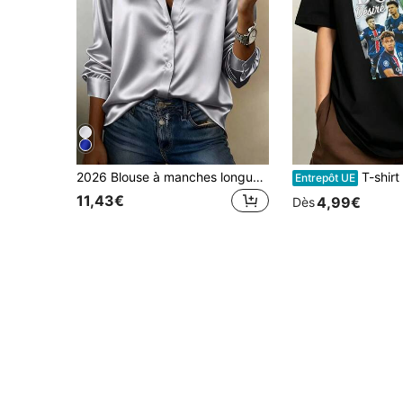
2026 Blouse à manches longues polyvalente à col, couleur unie à la mode pour le travail, chemise en faux soie pour femmes au printemps
T-shirt Doué Désiré Joueurs PSG |
Entrepôt UE
11,43€
4,99€
Dès