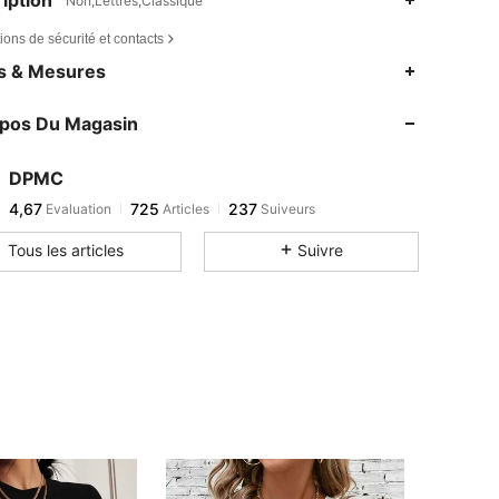
Non,Lettres,Classique
ions de sécurité et contacts
es & Mesures
opos Du Magasin
DPMC
4,67
725
237
Evaluation
Articles
Suiveurs
Tous les articles
Suivre