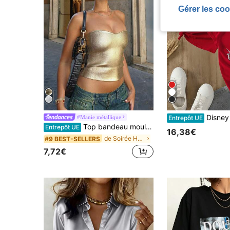
Gérer les coo
Disney T-s
#Manie métallique
Entrepôt UE
Top bandeau moulant extensible pour femme, revêtement PU doré métallique, style mode d'été, adapté pour boîte de nuit, soirée, tenue quotidienne, festival de musique et concert, Y2K
Entrepôt UE
16,38€
de Soirée Hauts pour femmes
#9 BEST-SELLERS
7,72€