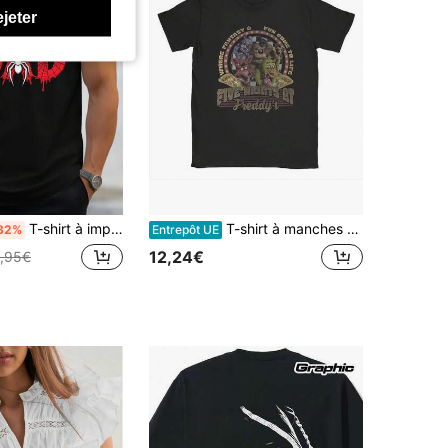
ejeter
T-shirt à imprimé araignée et toile d'araignée, en tissu micro-élastique bleu marine, coupe classique, style décontracté d'été, lavable.
T-shirt à manches courtes col rond en coton avec humour At Freddys Five Nights T-shirts pour hommes grande taille Vêtements pour hommes
32%
Entrepôt UE
12,24€
,95€