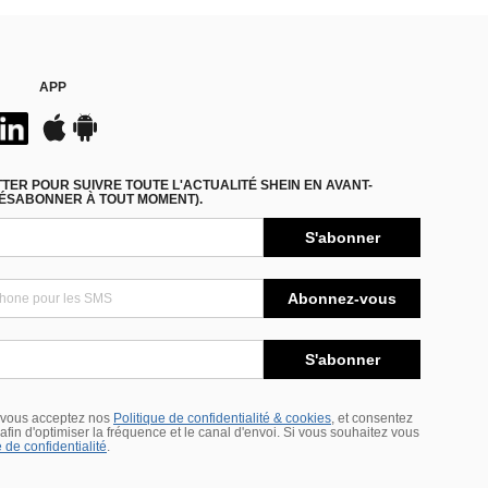
APP
ER POUR SUIVRE TOUTE L'ACTUALITÉ SHEIN EN AVANT-
DÉSABONNER À TOUT MOMENT).
S'abonner
Abonnez-vous
S'abonner
 vous acceptez nos
Politique de confidentialité & cookies
, et consentez
s afin d'optimiser la fréquence et le canal d'envoi. Si vous souhaitez vous
 de confidentialité
.