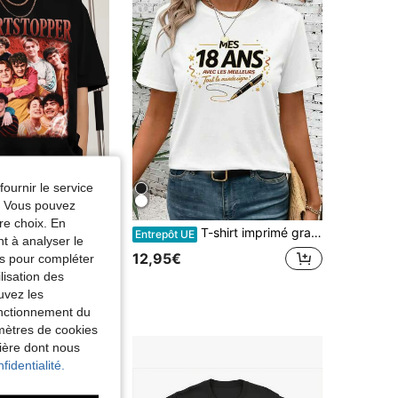
fournir le service
e. Vous pouvez
re choix. En
T-shirt rétro inspiré de la série télévisée Heartstopper, t-shirts tendance imprimés rétro pour hommes et femmes, produits dérivés pour les fans
T-shirt imprimé graphique pour femme, idéal pour un 18e anniversaire, motif automne, tissu de haute qualité, coupe confortable, style hip-hop, respirant
5%
Entrepôt UE
nt à analyser le
12,95€
00€
tés pour compléter
lisation des
uvez les
fonctionnement du
amètres de cookies
nière dont nous
fidentialité.