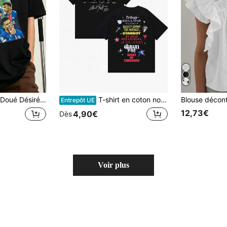
 Maillot de football style collage, cadeau pour petit ami
T-shirt en coton noir double face The Weekndd XO, impression de collage d'album sur le devant, discographie/liste des chansons au dos, style Dark Pop. Tee-shirt graphique vintage streetwear.
Entrepôt UE
12,73€
4,90€
Dès
Voir plus