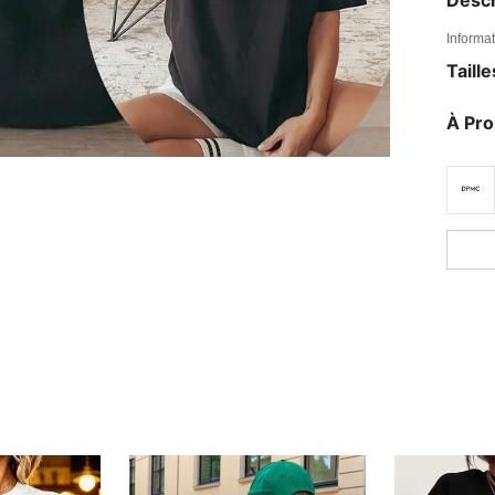
Informat
Taill
À Pr