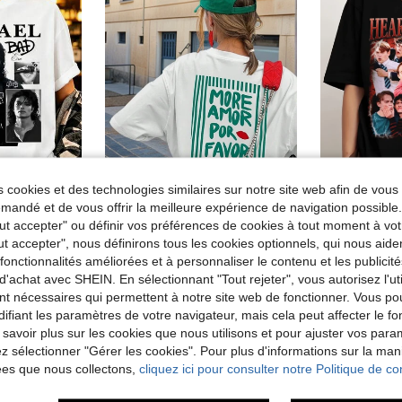
 cookies et des technologies similaires sur notre site web afin de vous 
andé et de vous offrir la meilleure expérience de navigation possibl
6
Tout accepter" ou définir vos préférences de cookies à tout moment à vot
 grand portrait MJJ noir blanc avec veste noire à boucles, collage live presse et écriture graffiti BAD, merch King Of Pop
T-shirt décontracté à manches courtes et col rond pour femmes - motif imprimé, tissu doux et confortable, lavable en machine, Top d'été blanc
Entrepôt UE
Entrepôt UE
-
ut accepter", nous définirons tous les cookies optionnels, qui nous aide
de Confortable Hauts, chemisiers et t-shirts pour
#7 BEST-SELLERS
15,20€
16,
es fonctionnalités améliorées et à personnaliser le contenu et les publici
6,92€
Dès
6,93€
d'achat avec SHEIN. En sélectionnant "Tout rejeter", vous autorisez l'uti
nt nécessaires qui permettent à notre site web de fonctionner. Vous po
ifiant les paramètres de votre navigateur, mais cela peut affecter le 
 savoir plus sur les cookies que nous utilisons et pour ajuster vos par
lez sélectionner "Gérer les cookies". Pour plus d'informations sur la ma
ées que nous collectons,
cliquez ici pour consulter notre Politique de con